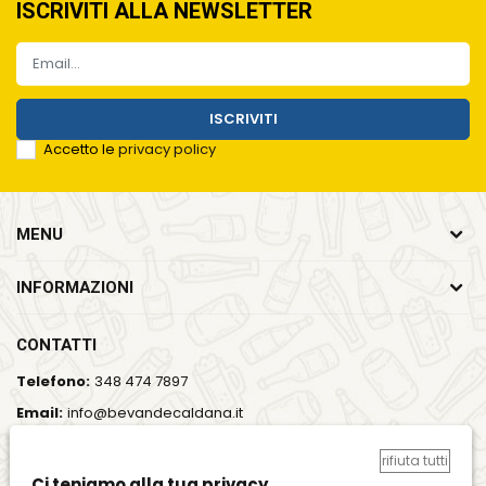
ISCRIVITI ALLA NEWSLETTER
ISCRIVITI
Accetto le
privacy policy
MENU
INFORMAZIONI
CONTATTI
Telefono:
348 474 7897
Email:
info@bevandecaldana.it
Indirizzo:
Viale del Lavoro, 35, 37064 Povegliano Veronese
rifiuta tutti
(VR)
Ci teniamo alla tua privacy