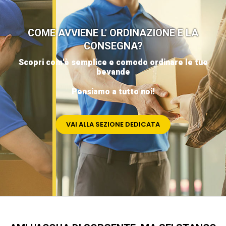
COME AVVIENE L' ORDINAZIONE E LA
CONSEGNA?
Scopri com'è semplice e comodo ordinare le tue
bevande
Pensiamo a tutto noi!
VAI ALLA SEZIONE DEDICATA