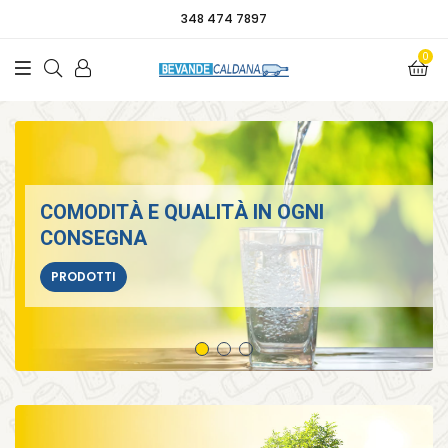
348 474 7897
0
COMODITÀ E QUALITÀ IN OGNI
DISTRIBUZIONE DI BEVANDE DA 40 ANNI
APPROFITTA SUBITO DELLE OFFERTE!
CONSEGNA
CHI SIAMO
OFFERTE
PRODOTTI