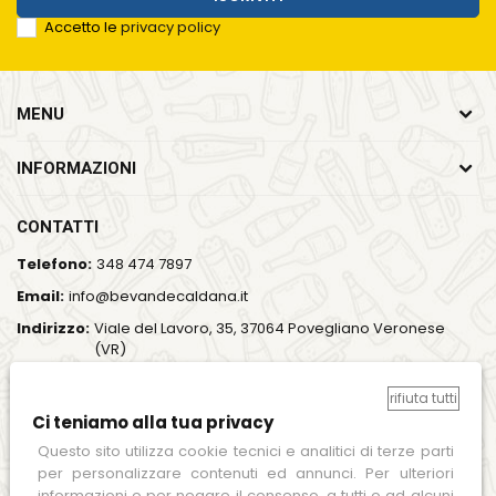
Accetto le
privacy policy
MENU
INFORMAZIONI
CONTATTI
Telefono:
348 474 7897
Email:
info@bevandecaldana.it
Indirizzo:
Viale del Lavoro, 35, 37064 Povegliano Veronese
(VR)
Orari:
Lun - Ven / 7:00 - 18:00
rifiuta tutti
Ci teniamo alla tua privacy
SEGUICI SUI SOCIAL
Questo sito utilizza cookie tecnici e analitici di terze parti
per personalizzare contenuti ed annunci. Per ulteriori
informazioni o per negare il consenso, a tutti o ad alcuni