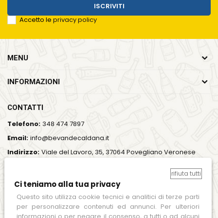
ISCRIVITI
Accetto le
privacy policy
MENU
INFORMAZIONI
CONTATTI
Telefono:
348 474 7897
Email:
info@bevandecaldana.it
Indirizzo:
Viale del Lavoro, 35, 37064 Povegliano Veronese
(VR)
rifiuta tutti
Orari:
Lun - Ven / 7:00 - 18:00
Ci teniamo alla tua privacy
SEGUICI SUI SOCIAL
Questo sito utilizza cookie tecnici e analitici di terze parti
per personalizzare contenuti ed annunci. Per ulteriori
informazioni o per negare il consenso, a tutti o ad alcuni