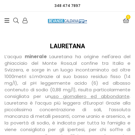
348 474 7897
0
LAURETANA
L’acqua
minerale
Lauretana ha origine nell'area del
ghiacciaio del Monte Rosa,al confine tra Italia e
Svizzera, e sorge in un luogo incontaminato ad oltre
1000metri s.l.m
Grazie al suo basso residuo fisso (14
mg/l), al pH leggermente acido (6) ed albasso
contenuto di sodio (0,88 mg/l), risulta particolarmente
consigliata per un
uso giornaliero ed abbondante
.
Lauretana è l’acqua più leggera d’Europa! Grazie alla
piccolissima concentrazione di sali, l’assoluta
mancanza di metalli pesanti, come uranio e arsenico, e
la povertà di sodio, è indicata per tutta la famiglia e
viene consigliata per gli ipertesi, per chi soffre di