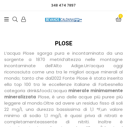
348 474 7897
0
PLOSE
L’acqua Plose sgorga pura e incontaminata da una
sorgente a 1870 metrid’altezza nelle montagne
incontaminate dell’Alto Adige.Un’acqua oggi
riconosciuta come una tra le migliori acque minerali al
mondo; tanto che dal2022 Fonte Plose è stata inserita
ella top 100 tra le eccellenze italiane di Forbesnella
categoria drink&food.
L’acqua
minerale minimamente
mineralizzata
Plose, è una delle acque più puree più
leggere al mondo.Oltre ad avere un residuo fisso di soli
22 mg/l, una durezza bassissima di 1,1 °F,un valore
minimo di sodio 1,1 mg/l, è quasi priva di nitrati e
completamenteassente di nitriti. Inoltre è