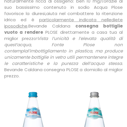
naturalmente ricca di ossigeno: ben 10 mg/l.
Grazie al
suo bassissimo contenuto in sodio Acqua Plose
favorisce la diuresi,aiuta nel combattere la ritenzione
idrica ed è
particolarmente indicata nelle
diete
iposodiche
.
Bevande Caldana
consegna bottiglie
vuoto a rendere
PLOSE direttamente a casa tua al
miglior prezzo!
Vista l’unicità e l’elevata qualità di
quest’acqua, Fonte Plose non
contempla
l’imbottigliamento in plastica, ma produce
unicamente bottiglie in vetro utili per
mantenere integre
le caratteristiche e la purezza dell’acqua stessa.
Bevande Caldana consegna PLOSE a domicilio al miglior
prezzo.