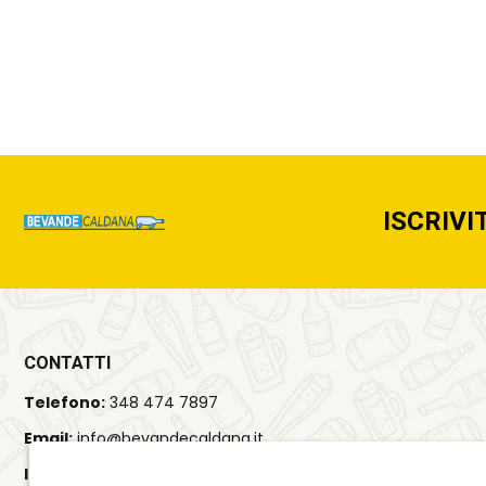
ISCRIVI
CONTATTI
Telefono:
348 474 7897
Email:
info@bevandecaldana.it
Indirizzo:
Viale del Lavoro, 35, 37064