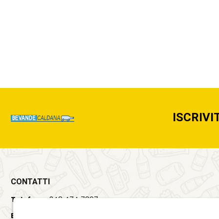
ISCRIVI
CONTATTI
Telefono:
348 474 7897
Email:
info@bevandecaldana.it