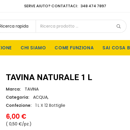
SERVE AIUTO? CONTATTACI:
348 474 7897
ZIONE
CHI SIAMO
COME FUNZIONA
SAI COSA B
TAVINA NATURALE 1 L
Marca:
TAVINA
Categoria:
ACQUA,
Confezione:
1 L X 12 Bottiglie
6,00 €
( 0,50 €/pz.)