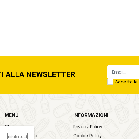
TI ALLA NEWSLETTER
Accetto l
MENU
INFORMAZIONI
Chi siamo
Privacy Policy
Come funziona
Cookie Policy
rifiuta tutti