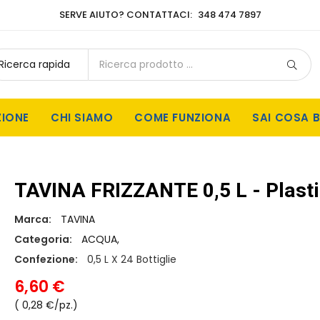
SERVE AIUTO? CONTATTACI:
348 474 7897
ZIONE
CHI SIAMO
COME FUNZIONA
SAI COSA B
TAVINA FRIZZANTE 0,5 L - Plast
Marca:
TAVINA
Categoria:
ACQUA,
Confezione:
0,5 L X 24 Bottiglie
6,60 €
( 0,28 €/pz.)