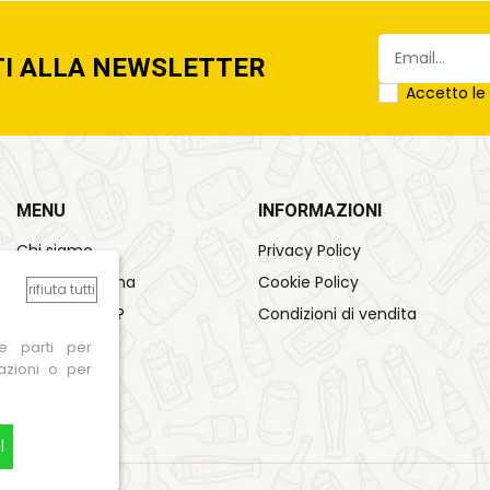
TI ALLA NEWSLETTER
Accetto l
MENU
INFORMAZIONI
Chi siamo
Privacy Policy
Come funziona
Cookie Policy
rifiuta tutti
Sai cosa bevi?
Condizioni di vendita
Contattaci
ze parti per
mazioni o per
I