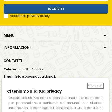
ISCRIVITI
Accetto le
privacy policy
MENU
INFORMAZIONI
CONTATTI
Telefono:
348 474 7897
Email:
info@bevandecaldana.it
Indirizzo:
Viale del Lavoro, 35, 37064 Povegliano Veronese
rifiuta tutti
(VR)
Ci teniamo alla tua privacy
Orari:
Lun - Ven / 7:00 - 18:00
Questo sito utilizza cookie tecnici e analitici di terze parti
per personalizzare contenuti ed annunci. Per ulteriori
SEGUICI SUI SOCIAL
informazioni o per negare il consenso, a tutti o ad alcuni