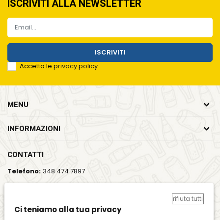
ISCRIVITI ALLA NEWSLETTER
ISCRIVITI
Accetto le
privacy policy
MENU
INFORMAZIONI
CONTATTI
Telefono:
348 474 7897
Email:
info@bevandecaldana.it
rifiuta tutti
Indirizzo:
Viale del Lavoro, 35, 37064 Povegliano Veronese
Ci teniamo alla tua privacy
(VR)