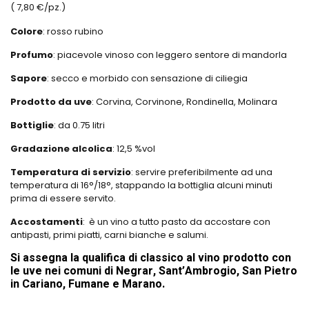
( 7,80 €/pz.)
Colore
: rosso rubino
Profumo
: piacevole vinoso con leggero sentore di mandorla
Sapore
: secco e morbido con sensazione di ciliegia
Prodotto da uve
: Corvina, Corvinone, Rondinella, Molinara
Bottiglie
: da 0.75 litri
Gradazione alcolica
: 12,5 %vol
Temperatura di servizio
: servire preferibilmente ad una
temperatura di 16°/18°, stappando la bottiglia alcuni minuti
prima di essere servito.
Accostamenti
: è un vino a tutto pasto da accostare con
antipasti, primi piatti, carni bianche e salumi.
Si assegna la qualifica di classico al vino prodotto con
le uve nei comuni di Negrar, Sant’Ambrogio, San Pietro
in Cariano, Fumane e Marano.