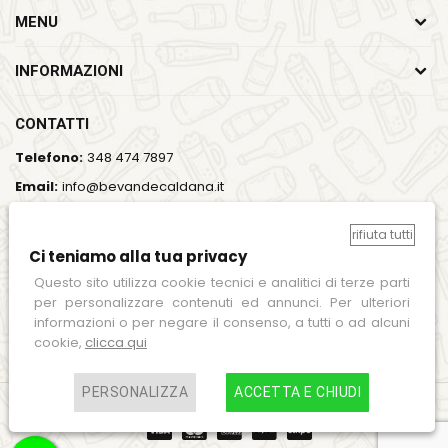
MENU
INFORMAZIONI
CONTATTI
Telefono:
348 474 7897
Email:
info@bevandecaldana.it
Indirizzo:
Viale del Lavoro, 35, 37064 Povegliano Veronese
(VR)
rifiuta tutti
Ci teniamo alla tua privacy
Orari:
Lun - Ven / 7:00 - 18:00
Questo sito utilizza cookie tecnici e analitici di terze parti
per personalizzare contenuti ed annunci. Per ulteriori
SEGUICI SUI SOCIAL
informazioni o per negare il consenso, a tutti o ad alcuni
cookie,
clicca qui
PERSONALIZZA
ACCETTA E CHIUDI