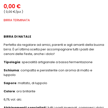
0,00 €
( 0,00 €/pz.)
BIRRA TERMINATA
BIRRA DI NATALE
Perfetta da regalare ad amici, parenti e agli amanti della buona
birra. È un'ottima scelta per accompagnare tutti i pasti dei
cenoni delle Feste, anche i dolci!
Tipologia
: specialità artigianale a bassa fermentazione
Schiuma
: compatta e persistente con aroma di malto e
luppolo
Sapore
: maltato, di luppolo
Colore
: oro brillante
6,1% vol. alc.
Abbinamenti consigliati
: tutti i pasti invernali, compresi i dolci