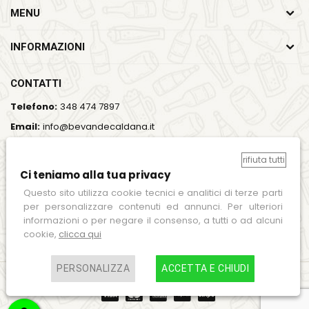
MENU
INFORMAZIONI
CONTATTI
Telefono:
348 474 7897
Email:
info@bevandecaldana.it
Indirizzo:
Viale del Lavoro, 35, 37064 Povegliano Veronese
(VR)
rifiuta tutti
Ci teniamo alla tua privacy
Orari:
Lun - Ven / 7:00 - 18:00
Questo sito utilizza cookie tecnici e analitici di terze parti
per personalizzare contenuti ed annunci. Per ulteriori
SEGUICI SUI SOCIAL
informazioni o per negare il consenso, a tutti o ad alcuni
cookie,
clicca qui
PERSONALIZZA
ACCETTA E CHIUDI