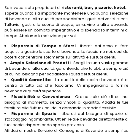
Se invece siete proprietari di
ristoranti, bar, pizzerie, hotel
,…
sapete quanto sia importante mantenere una buona selezione
di bevande di alta qualità per soddisfare i gusti dei vostri clienti.
Tuttavia, gestire le scorte di acqua, birra, vino e altre bevande
può essere un compito impegnativo e dispendioso in termini di
tempo. Abbiamo la soluzione per voi:
Risparmio di Tempo e Sforzi
: Liberati dal peso di fare
acquisti e gestire le scorte di bevande. Lo facciamo noi, così da
poterti concentrare solamente sull’attività e sui tuoi clienti.
Ampia Selezione di Prodotti
: Scegli tra una vasta gamma
di bevande di alta qualità, garantendo che tu abbia sempre ciò
di cui hai bisogno per soddisfare i gusti dei tuoi clienti.
Qualità Garantita
: La qualità delle nostre bevande è al
centro di tutto ciò che facciamo. Ci impegniamo a fornire
bevande di qualità superiore.
Flessibilità e Convenienza
: Ordina solo ciò di cui hai
bisogno al momento, senza vincoli di quantità. Adatta le tue
forniture alle fluttuazioni della domanda in modo flessibile.
Risparmio di Spazio
: Liberati dal bisogno di spazio di
stoccaggio ingombrante. Ottieni le tue bevande direttamente al
tuo locale, risparmiando spazio prezioso.
Affidati al nostro Servizio di Consegna di Bevande e semplifica