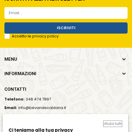
ISCRIVITI
Accetto le
privacy policy
MENU
INFORMAZIONI
CONTATTI
Telefono:
348 474 7897
Email:
info@bevandecaldana.it
Indirizzo:
Viale del Lavoro, 35, 37064 Povegliano Veronese
(VR)
rifiuta tutti
Ci teniamo alla tua privacy
Orari:
Lun - Ven / 7:00 - 18:00