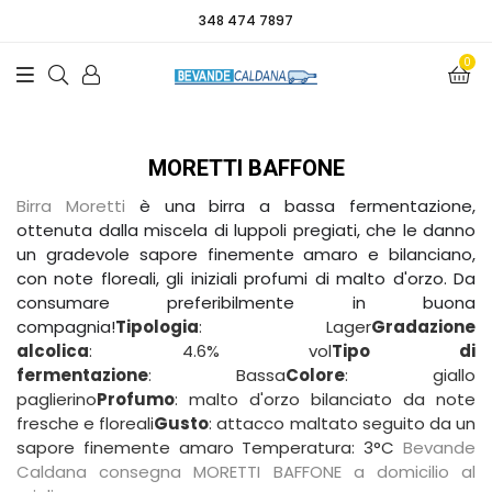
348 474 7897
0
MORETTI BAFFONE
Birra Moretti
è una birra a bassa fermentazione,
ottenuta dalla miscela di luppoli pregiati, che le danno
un gradevole sapore finemente amaro e bilanciano,
con note floreali, gli iniziali profumi di malto d'orzo. Da
consumare preferibilmente in buona
compagnia!
Tipologia
: Lager
Gradazione
alcolica
: 4.6% vol
Tipo di
fermentazione
: Bassa
Colore
: giallo
paglierino
Profumo
: malto d'orzo bilanciato da note
fresche e floreali
Gusto
: attacco maltato seguito da un
sapore finemente amaro Temperatura: 3°C
Bevande
Caldana consegna MORETTI BAFFONE a domicilio al