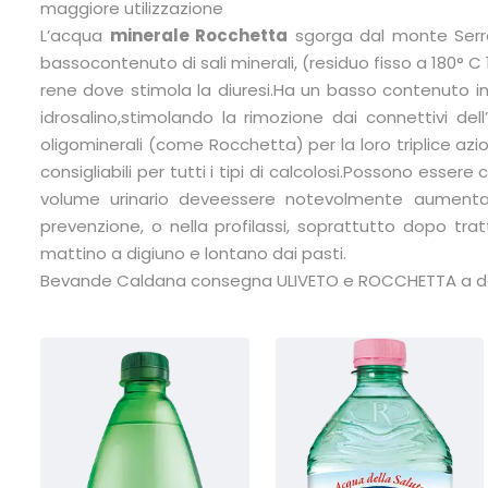
maggiore utilizzazione
L’acqua
minerale Rocchetta
sgorga dal monte Serra
bassocontenuto di sali minerali, (residuo fisso a 180° 
rene dove stimola la diuresi.Ha un basso contenuto i
idrosalino,stimolando la rimozione dai connettivi dell
oligominerali (come Rocchetta) per la loro triplice azio
consigliabili per tutti i tipi di calcolosi.Possono esser
volume urinario deveessere notevolmente aumentat
prevenzione, o nella profilassi, soprattutto dopo tratt
mattino a digiuno e lontano dai pasti.
Bevande Caldana consegna ULIVETO e ROCCHETTA a domi