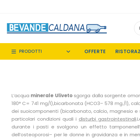
OFFERTE
RISTORA
PRODOTTI
L’acqua
minerale
Uliveto
sgorga dalla sorgente omonim
180° C= 741 mg/l),bicarbonata (HCO3– 578 mg./l), cal
dei suoicomponenti (bicarbonato, calcio, magnesio e sol
particolari condizioni quali i
disturbi gastrointestinali
.
durante i pasti e svolgono un effetto tamponenell’a
dell’osteoporosi– per le donne in gravidanza e in me