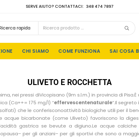
SERVE AIUTO? CONTATTACI:
348 474 7897
ZIONE
CHI SIAMO
COME FUNZIONA
SAI COSA B
ULIVETO E ROCCHETTA
a, nei pressi diVicopisano (9m s.l.m.) in provincia di Pisa.
cica (Ca++= 175 mg/l) “
effervescente
naturale
”.Il segreto
fati) che le conferisconoattività biologiche utili per il be
Le acque bicarbonate (come Uliveto) favoriscono la dige
cidità gastrica se bevute a digiuno.Le acque calciche (
nopausa– per gli anziani– per gli sportivi che sono a magg