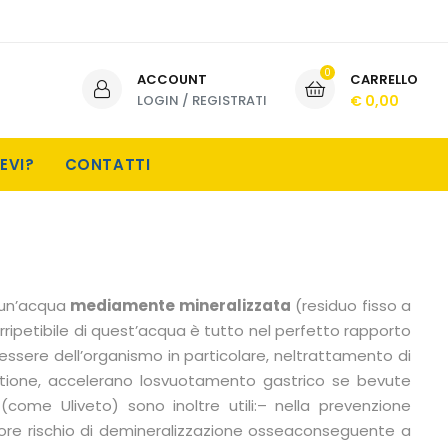
0
ACCOUNT
CARRELLO
LOGIN
/
REGISTRATI
€ 0,00
EVI?
CONTATTI
È un’acqua
mediamente mineralizzata
(residuo fisso a
 irripetibile di quest’acqua è tutto nel perfetto rapporto
nessere dell’organismo in particolare, neltrattamento di
stione, accelerano losvuotamento gastrico se bevute
come Uliveto) sono inoltre utili:– nella prevenzione
iore rischio di demineralizzazione osseaconseguente a