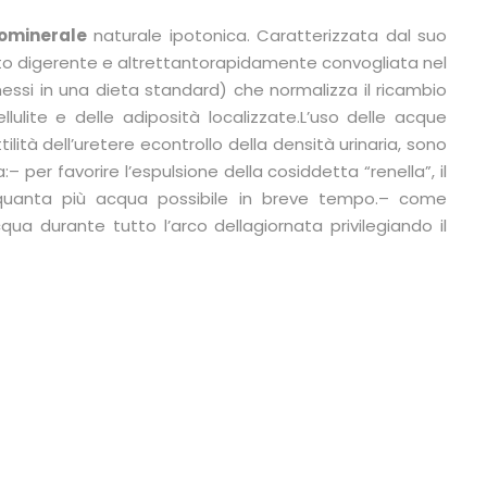
gominerale
naturale ipotonica. Caratterizzata dal suo
arato digerente e altrettantorapidamente convogliata nel
ssi in una dieta standard) che normalizza il ricambio
llulite e delle adiposità localizzate.L’uso delle acque
lità dell’uretere econtrollo della densità urinaria, sono
– per favorire l’espulsione della cosiddetta “renella”, il
 quanta più acqua possibile in breve tempo.– come
cqua durante tutto l’arco dellagiornata privilegiando il