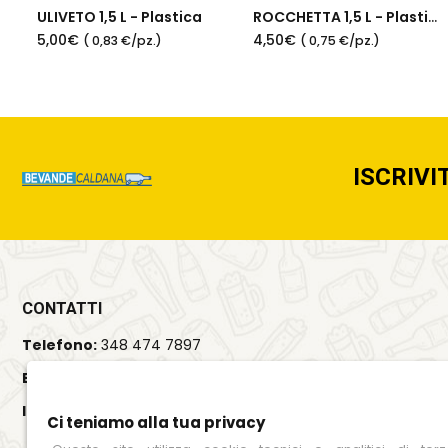
ULIVETO 1,5 L - Plastica
ROCCHETTA 1,5 L - Plastica
5,00€
4,50€
( 0,83 €/pz.)
( 0,75 €/pz.)
ISCRIVI
CONTATTI
Telefono:
348 474 7897
Email:
info@bevandecaldana.it
Indirizzo:
Viale del Lavoro, 35, 37064
Ci teniamo alla tua privacy
Povegliano Veronese (VR)