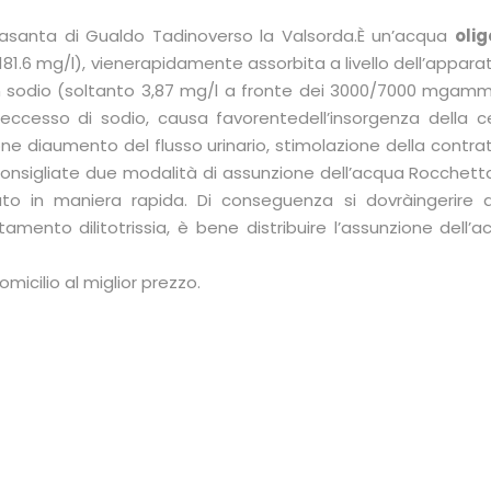
santa di Gualdo Tadinoverso la Valsorda.È un’acqua
oli
C 181.6 mg/l), vienerapidamente assorbita a livello dell’app
n sodio (soltanto 3,87 mg/l a fronte dei 3000/7000 mgamme
’eccesso di sodio, causa favorentedell’insorgenza della ce
ne diaumento del flusso urinario, stimolazione della contratti
e consigliate due modalità di assunzione dell’acqua Rocchetta:
o in maniera rapida. Di conseguenza si dovràingerire
amento dilitotrissia, è bene distribuire l’assunzione dell’a
cilio al miglior prezzo.