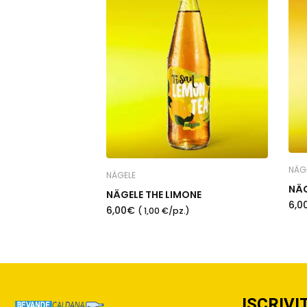
NÄG
NÄGELE
NÄG
NÄGELE THE LIMONE
6,
6,00€
( 1,00 €/pz.)
ISCRIVI