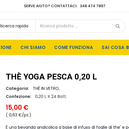
SERVE AIUTO? CONTATTACI:
348 474 7897
ZIONE
CHI SIAMO
COME FUNZIONA
SAI COSA B
THÈ YOGA PESCA 0,20 L
Categoria:
THÈ IN VETRO,
Confezione:
0,20 L X 24 Bott.
15,00 €
( 0,63 €/pz.)
È una
bevanda analcolica a base di infuso di foglie di the' e 