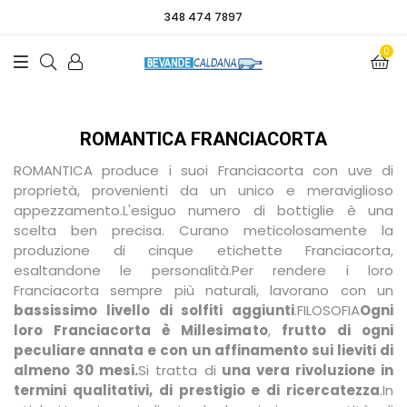
348 474 7897
0
ROMANTICA FRANCIACORTA
ROMANTICA produce i suoi Franciacorta con uve di
proprietà, provenienti da un unico e meraviglioso
appezzamento.L'esiguo numero di bottiglie è una
scelta ben precisa. Curano meticolosamente la
produzione di cinque etichette Franciacorta,
esaltandone le personalità.
Per rendere i loro
Franciacorta sempre più naturali, lavorano con un
bassissimo livello di solfiti aggiunti
.
FILOSOFIA
Ogni
loro Franciacorta è Millesimato
,
frutto di ogni
peculiare annata e con un affinamento sui lieviti di
almeno 30 mesi.
Si tratta di
una vera rivoluzione in
termini qualitativi, di prestigio e di ricercatezza
.
In