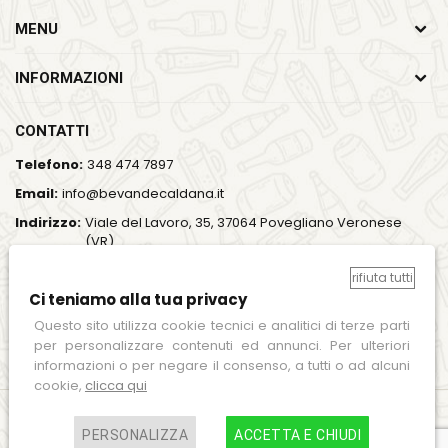
MENU
INFORMAZIONI
CONTATTI
Telefono:
348 474 7897
Email:
info@bevandecaldana.it
Indirizzo:
Viale del Lavoro, 35, 37064 Povegliano Veronese
(VR)
Orari:
Lun - Ven / 7:00 - 18:00
rifiuta tutti
Ci teniamo alla tua privacy
SEGUICI SUI SOCIAL
Questo sito utilizza cookie tecnici e analitici di terze parti
per personalizzare contenuti ed annunci. Per ulteriori
informazioni o per negare il consenso, a tutti o ad alcuni
cookie,
clicca qui
PERSONALIZZA
ACCETTA E CHIUDI