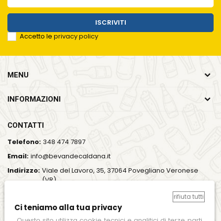
ISCRIVITI
Accetto le
privacy policy
MENU
INFORMAZIONI
CONTATTI
Telefono:
348 474 7897
Email:
info@bevandecaldana.it
Indirizzo:
Viale del Lavoro, 35, 37064 Povegliano Veronese
(VR)
Orari:
Lun - Ven / 7:00 - 18:00
rifiuta tutti
Ci teniamo alla tua privacy
SEGUICI SUI SOCIAL
Questo sito utilizza cookie tecnici e analitici di terze parti